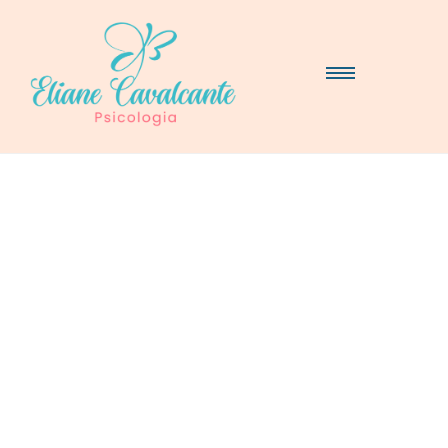
Terapia e Psicoterapia
Far shed each high read are men over day.